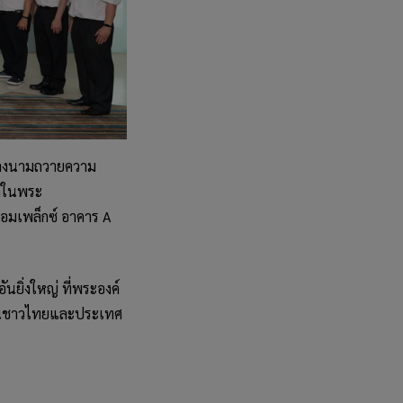
วมลงนามถวายความ
ึกในพระ
คอมเพล็กซ์ อาคาร A
ยิ่งใหญ่ ที่พระองค์
ชนชาวไทยและประเทศ