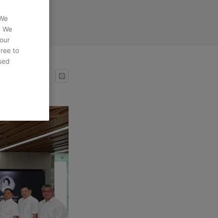
 We
. We
 our
gree to
sed
re: