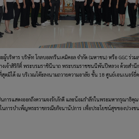
ะผู้บริหาร บริษัท โกลบอลกรีนเคมิคอล จำกัด (มหาชน) หรือ GGC ร่
างเจ้าสิริกิติ์ พระบรมราชินีนาถ พระบรมราชชนนีพันปีหลวง ด้วยสำน
่สุดมิได้ ณ บริเวณโต๊ะลงนามถวายความอาลัย ชั้น 18 ศูนย์เอนเนอร์ยี่
ป็นการแสดงออกถึงความจงรักภักดี และน้อมรำลึกในพระมหากรุณาธิคุณอัน
ยในการบำเพ็ญ
พระราชกรณียกิจ
นานัปการ เพื่อประโยชน์สุขของปวง