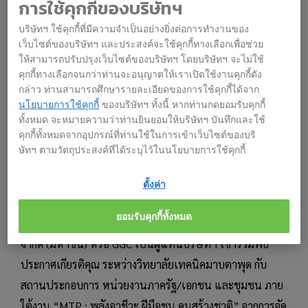
การใช้คุกกี้ของบริษัทฯ
บริษัทฯ ใช้คุกกี้ที่มีความจำเป็นอย่างยิ่งต่อการทำงานของ
เว็บไซต์ของบริษัทฯ และประสงค์จะใช้คุกกี้ทางเลือกเพื่อช่วย
ให้สามารถปรับปรุงเว็บไซต์ของบริษัทฯ โดยบริษัทฯ จะไม่ใช้
คุกกี้ทางเลือกจนกว่าท่านจะอนุญาตให้เราเปิดใช้งานคุกกี้ดัง
กล่าว ท่านสามารถศึกษารายละเอียดของการใช้คุกกี้ได้จาก
นโยบายการใช้คุกกี้
ของบริษัทฯ ทั้งนี้ หากท่านกดยอมรับคุกกี้
ทั้งหมด จะหมายความว่าท่านยินยอมให้บริษัทฯ บันทึกและใช้
คุกกี้ทั้งหมดจากอุปกรณ์ที่ท่านใช้ในการเข้าเว็บไซต์ของบริ
ษัทฯ ตามวัตถุประสงค์ที่ได้ระบุไว้ในนโยบายการใช้คุกกี้
ตั้งค่า
(20 มีนาคม 2568) นายพร้อมพร อิศรางกูร ณ อยุธยา ผู้
ยอมรับคุกกี้ทั้งหมด
จัดการฝ่ายหน่วยงานปฏิบัติการ บริษัท โกลบอลกรีนเคมิคอล
จำกัด (มหาชน) หรือ GGC เป็นผู้แทนบริษัทฯ เข้าร่วมพิธี
ประกาศเกียรติคุณ ระหว่างวิทยาลัยเทคนิคมาบตาพุด กับ
สถานประกอบการ หน่วยงานภาครัฐ/เอกชน และชุมชน ภาย
ใต้งาน “MTP : พลังอาชีวะ ฝีมือชน คนสร้างชาติ” จากการจัด