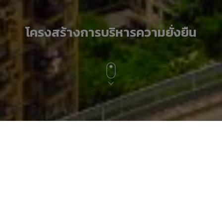
โครงสร้างการบริหารความยั่งยืน