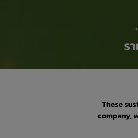
ห
รา
These sust
company, w