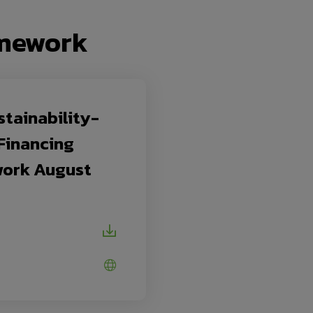
amework
tainability-
Financing
ork August