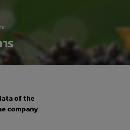
าร
การ
data of the
the company