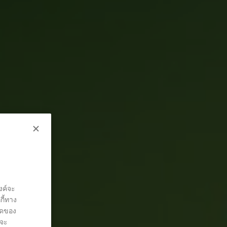
งค์จะ
กี้ทาง
ยดของ
 จะ